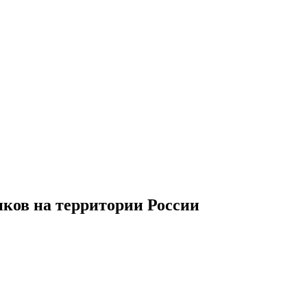
иков
на территории
Р
оссии