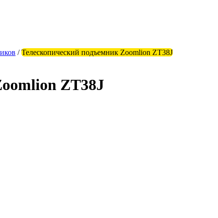
иков
/
Телескопический подъемник Zoomlion ZT38J
Zoomlion ZT38J