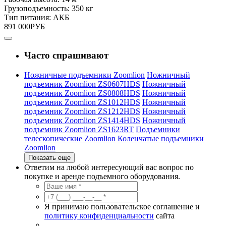
Грузоподъемность:
350 кг
Тип питания:
АКБ
891 000
РУБ
Часто спрашивают
Ножничные подъемники Zoomlion
Ножничный
подъемник Zoomlion ZS0607HDS
Ножничный
подъемник Zoomlion ZS0808HDS
Ножничный
подъемник Zoomlion ZS1012HDS
Ножничный
подъемник Zoomlion ZS1212HDS
Ножничный
подъемник Zoomlion ZS1414HDS
Ножничный
подъемник Zoomlion ZS1623RT
Подъемники
телескопические Zoomlion
Коленчатые подъемники
Zoomlion
Показать еще
Ответим на любой интересующий вас вопрос по
покупке и аренде подъемного оборудования.
Я принимаю пользовательское соглашение и
политику конфиденциальности
сайта