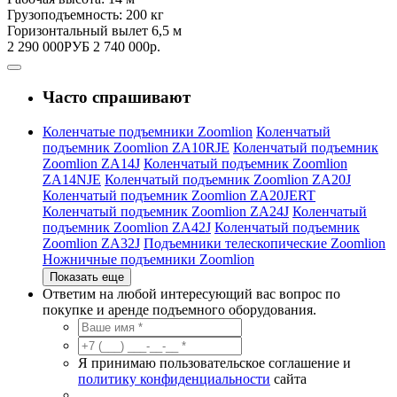
Грузоподъемность:
200 кг
Горизонтальный вылет
6,5 м
2 290 000
РУБ
2 740 000
р.
Часто спрашивают
Коленчатые подъемники Zoomlion
Коленчатый
подъемник Zoomlion ZA10RJE
Коленчатый подъемник
Zoomlion ZA14J
Коленчатый подъемник Zoomlion
ZA14NJE
Коленчатый подъемник Zoomlion ZA20J
Коленчатый подъемник Zoomlion ZA20JERT
Коленчатый подъемник Zoomlion ZA24J
Коленчатый
подъемник Zoomlion ZA42J
Коленчатый подъемник
Zoomlion ZA32J
Подъемники телескопические Zoomlion
Ножничные подъемники Zoomlion
Показать еще
Ответим на любой интересующий вас вопрос по
покупке и аренде подъемного оборудования.
Я принимаю пользовательское соглашение и
политику конфиденциальности
сайта