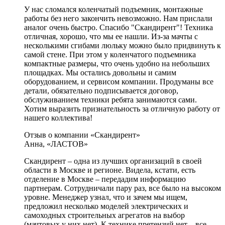
У нас сломался коленчатый подъемник, монтажные
работы без него закончить невозможно. Нам прислали
аналог очень быстро. Спасибо "Скандирент"! Техника
отличная, хорошо, что мы ее нашли. Из-за мачты с
несколькими сгибами люльку можно было придвинуть к
самой стене. При этом у коленчатого подъемника
компактные размеры, что очень удобно на небольших
площадках. Мы остались довольны и самим
оборудованием, и сервисом компании. Продуманы все
детали, обязательно подписывается договор,
обслуживанием техники ребята занимаются сами.
Хотим выразить признательность за отличную работу от
нашего коллектива!
Отзыв о компании «Скандирент»
Анна, «ЛАСТОВ»
Скандирент – одна из лучших организаций в своей
области в Москве и регионе. Видела, кстати, есть
отделение в Москве – передадим информацию
партнерам. Сотрудничали пару раз, все было на высоком
уровне. Менеджер узнал, что и зачем мы ищем,
предложил несколько моделей электрических и
самоходных строительных агрегатов на выбор
(мачтовых у них нет). К технике претензий нет – все