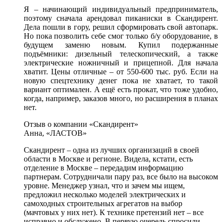
Я – начинающий индивидуальный предприниматель,
поэтому сначала арендовал пиканиски в Скандирент.
Дела пошли в гору, решил сформировать свой автопарк.
Но пока позволить себе смог только б/у оборудование, в
будущем заменю новым. Купил подержанные
подъёмники: дизельный телескопический, а также
электрические ножничный и прицепной. Для начала
хватит. Цены отличные – от 550-600 тыс. руб. Если на
новую спецтехнику денег пока не хватает, то такой
вариант оптимален. А ещё есть прокат, что тоже удобно,
когда, например, заказов много, но расширения в планах
нет.
Отзыв о компании «Скандирент»
Анна, «ЛАСТОВ»
Скандирент – одна из лучших организаций в своей
области в Москве и регионе. Видела, кстати, есть
отделение в Москве – передадим информацию
партнерам. Сотрудничали пару раз, все было на высоком
уровне. Менеджер узнал, что и зачем мы ищем,
предложил несколько моделей электрических и
самоходных строительных агрегатов на выбор
(мачтовых у них нет). К технике претензий нет – все
исправно и обслужено. В первую очередь спросили,