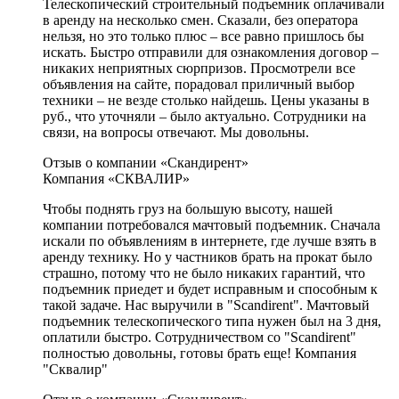
Телескопический строительный подъемник оплачивали
в аренду на несколько смен. Сказали, без оператора
нельзя, но это только плюс – все равно пришлось бы
искать. Быстро отправили для ознакомления договор –
никаких неприятных сюрпризов. Просмотрели все
объявления на сайте, порадовал приличный выбор
техники – не везде столько найдешь. Цены указаны в
руб., что уточняли – было актуально. Сотрудники на
связи, на вопросы отвечают. Мы довольны.
Отзыв о компании «Скандирент»
Компания «СКВАЛИР»
Чтобы поднять груз на большую высоту, нашей
компании потребовался мачтовый подъемник. Сначала
искали по объявлениям в интернете, где лучше взять в
аренду технику. Но у частников брать на прокат было
страшно, потому что не было никаких гарантий, что
подъемник приедет и будет исправным и способным к
такой задаче. Нас выручили в "Scandirent". Мачтовый
подъемник телескопического типа нужен был на 3 дня,
оплатили быстро. Сотрудничеством со "Scandirent"
полностью довольны, готовы брать еще! Компания
"Сквалир"