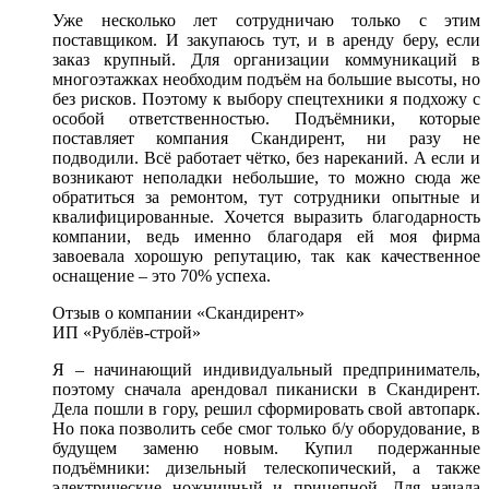
Уже несколько лет сотрудничаю только с этим
поставщиком. И закупаюсь тут, и в аренду беру, если
заказ крупный. Для организации коммуникаций в
многоэтажках необходим подъём на большие высоты, но
без рисков. Поэтому к выбору спецтехники я подхожу с
особой ответственностью. Подъёмники, которые
поставляет компания Скандирент, ни разу не
подводили. Всё работает чётко, без нареканий. А если и
возникают неполадки небольшие, то можно сюда же
обратиться за ремонтом, тут сотрудники опытные и
квалифицированные. Хочется выразить благодарность
компании, ведь именно благодаря ей моя фирма
завоевала хорошую репутацию, так как качественное
оснащение – это 70% успеха.
Отзыв о компании «Скандирент»
ИП «Рублёв-строй»
Я – начинающий индивидуальный предприниматель,
поэтому сначала арендовал пиканиски в Скандирент.
Дела пошли в гору, решил сформировать свой автопарк.
Но пока позволить себе смог только б/у оборудование, в
будущем заменю новым. Купил подержанные
подъёмники: дизельный телескопический, а также
электрические ножничный и прицепной. Для начала