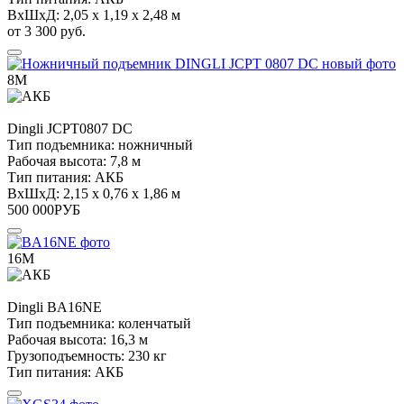
ВхШхД:
2,05 х 1,19 х 2,48 м
от 3 300 руб.
8М
Dingli
JCPT0807 DC
Тип подъемника:
ножничный
Рабочая высота:
7,8 м
Тип питания:
АКБ
ВхШхД:
2,15 х 0,76 х 1,86 м
500 000
РУБ
16М
Dingli
BA16NE
Тип подъемника:
коленчатый
Рабочая высота:
16,3 м
Грузоподъемность:
230 кг
Тип питания:
АКБ