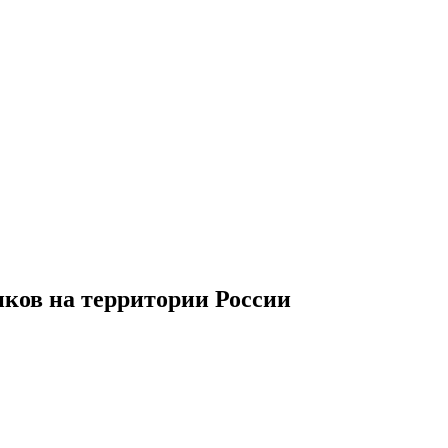
иков
на территории
Р
оссии