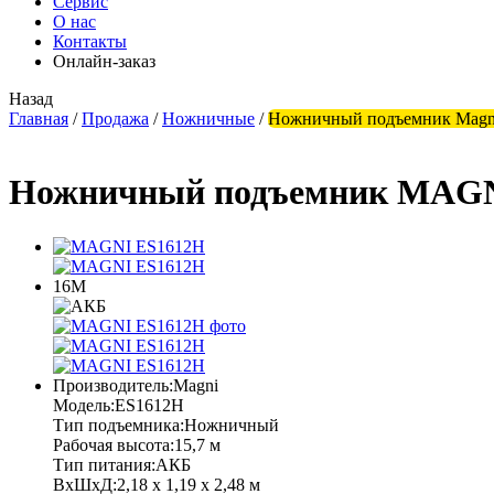
Сервис
О нас
Контакты
Онлайн-заказ
Назад
Главная
/
Продажа
/
Ножничные
/
Ножничный подъемник Magn
Ножничный подъемник MAGN
16М
Производитель:
Magni
Модель:
ES1612H
Тип подъемника:
Ножничный
Рабочая высота:
15,7 м
Тип питания:
АКБ
ВхШхД:
2,18 х 1,19 х 2,48 м