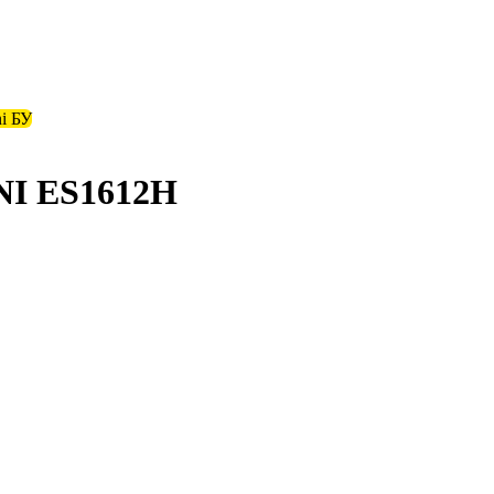
i БУ
I ES1612H