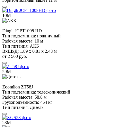
Горизонтальный вылет
11 м
10М
Dingli
JCPT1008 HD
Тип подъемника:
ножничный
Рабочая высота:
10 м
Тип питания:
АКБ
ВхШхД:
1,89 х 0,81 х 2,48 м
от 2 500 руб.
59М
Zoomlion
ZT58J
Тип подъемника:
телескопический
Рабочая высота:
58,8 м
Грузоподъемность:
454 кг
Тип питания:
Дизель
28М