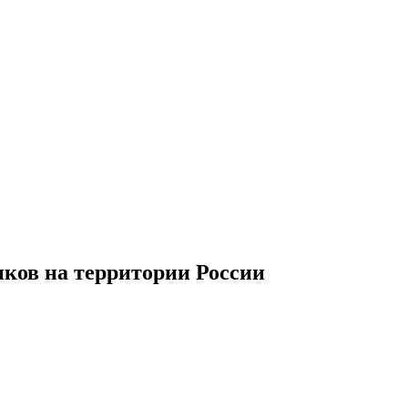
иков
на территории
Р
оссии