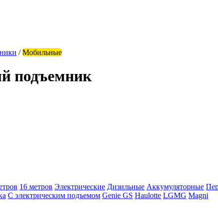
ники
/
Мобильные
й подъемник
етров
16 метров
Электрические
Дизильные
Аккумуляторные
Пе
ка
С электрическим подъемом
Genie GS
Haulotte
LGMG
Magni