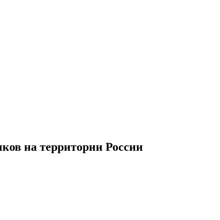
иков
на территории
Р
оссии