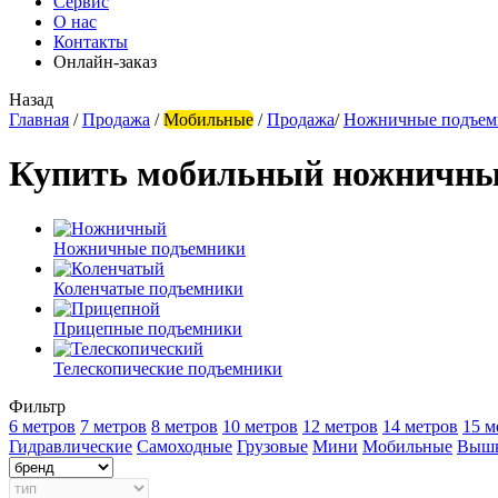
Сервис
О нас
Контакты
Онлайн-заказ
Назад
Главная
/
Продажа
/
Мобильные
/
Продажа
/
Ножничные подъем
Купить мобильный ножничны
Ножничные подъемники
Коленчатые подъемники
Прицепные подъемники
Телескопические подъемники
Фильтр
6 метров
7 метров
8 метров
10 метров
12 метров
14 метров
15 м
Гидравлические
Самоходные
Грузовые
Мини
Мобильные
Выш