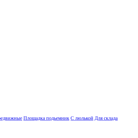
редвижные
Площадка подьемник
С люлькой
Для склада