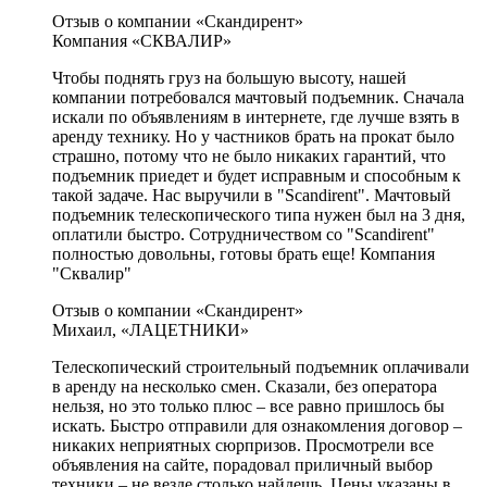
Отзыв о компании «Скандирент»
Компания «СКВАЛИР»
Чтобы поднять груз на большую высоту, нашей
компании потребовался мачтовый подъемник. Сначала
искали по объявлениям в интернете, где лучше взять в
аренду технику. Но у частников брать на прокат было
страшно, потому что не было никаких гарантий, что
подъемник приедет и будет исправным и способным к
такой задаче. Нас выручили в "Scandirent". Мачтовый
подъемник телескопического типа нужен был на 3 дня,
оплатили быстро. Сотрудничеством со "Scandirent"
полностью довольны, готовы брать еще! Компания
"Сквалир"
Отзыв о компании «Скандирент»
Михаил, «ЛАЦЕТНИКИ»
Телескопический строительный подъемник оплачивали
в аренду на несколько смен. Сказали, без оператора
нельзя, но это только плюс – все равно пришлось бы
искать. Быстро отправили для ознакомления договор –
никаких неприятных сюрпризов. Просмотрели все
объявления на сайте, порадовал приличный выбор
техники – не везде столько найдешь. Цены указаны в