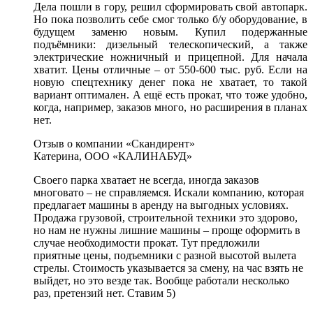
Дела пошли в гору, решил сформировать свой автопарк.
Но пока позволить себе смог только б/у оборудование, в
будущем заменю новым. Купил подержанные
подъёмники: дизельный телескопический, а также
электрические ножничный и прицепной. Для начала
хватит. Цены отличные – от 550-600 тыс. руб. Если на
новую спецтехнику денег пока не хватает, то такой
вариант оптимален. А ещё есть прокат, что тоже удобно,
когда, например, заказов много, но расширения в планах
нет.
Отзыв о компании «Скандирент»
Катерина, ООО «КАЛИНАБУД»
Своего парка хватает не всегда, иногда заказов
многовато – не справляемся. Искали компанию, которая
предлагает машины в аренду на выгодных условиях.
Продажа грузовой, строительной техники это здорово,
но нам не нужны лишние машины – проще оформить в
случае необходимости прокат. Тут предложили
приятные цены, подъемники с разной высотой вылета
стрелы. Стоимость указывается за смену, на час взять не
выйдет, но это везде так. Вообще работали несколько
раз, претензий нет. Ставим 5)