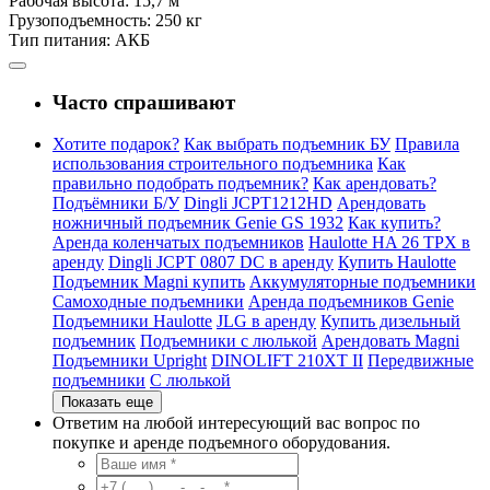
Рабочая высота:
15,7 м
Грузоподъемность:
250 кг
Тип питания:
АКБ
Часто спрашивают
Хотите подарок?
Как выбрать подъемник БУ
Правила
использования строительного подъемника
Как
правильно подобрать подъемник?
Как арендовать?
Подъёмники Б/У
Dingli JCPT1212HD
Арендовать
ножничный подъемник Genie GS 1932
Как купить?
Аренда коленчатых подъемников
Haulotte HA 26 TPX в
аренду
Dingli JCPT 0807 DC в аренду
Купить Haulotte
Подъемник Magni купить
Аккумуляторные подъемники
Самоходные подъемники
Аренда подъемников Genie
Подъемники Haulotte
JLG в аренду
Купить дизельный
подъемник
Подъемники с люлькой
Арендовать Magni
Подъемники Upright
DINOLIFT 210XT II
Передвижные
подъемники
С люлькой
Показать еще
Ответим на любой интересующий вас вопрос по
покупке и аренде подъемного оборудования.