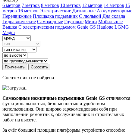
6 метров
7 метров
8 метров
10 метров
12 метров
14 метров
15
метров
16 метров
Электрические
Дизильные
Аккумуляторные
Передвижные
Площадка подьемник
С люлькой
Для склада
Гидравлические
Самоходные
Грузовые
Мини
Мобильные
Вышка
С электрическим подъемом
Genie GS
Haulotte
LGMG
Magni
Применить
Сбросить
Спецтехника не найдена
Самоходные ножничные подъемники Genie GS
отличаются
функциональностью, безопасностью и удобством
использования. Они широко зарекомендовали себя при
выполнении ремонтных, обслуживающих и строительных
работ на высоте.
За счёт большой площади платформы устройство способно