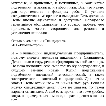
мачтовые, и прицепные, и ножничные, и коленчатые
подъёмники, и захваты, и виброплиты. Всё, что нужно
для строительства и фасадных работ. И условия
сотрудничества комфортные и выгодные. Есть доставка.
Цены вполне адекватные и доступные. Порадовало
гарантийное обслуживание: это гораздо удобнее, чем
привлекать кого-то стороннего для ремонта и
устранения неполадок.
Отзыв о компании «Скандирент»
ИП «Рублёв-строй»
Я – начинающий индивидуальный предприниматель,
поэтому сначала арендовал пиканиски в Скандирент.
Дела пошли в гору, решил сформировать свой автопарк.
Но пока позволить себе смог только б/у оборудование, в
будущем заменю новым. Купил подержанные
подъёмники: дизельный телескопический, а также
электрические ножничный и прицепной. Для начала
хватит. Цены отличные – от 550-600 тыс. руб. Если на
новую спецтехнику денег пока не хватает, то такой
вариант оптимален. А ещё есть прокат, что тоже удобно,
когда, например, заказов много, но расширения в планах
нет.