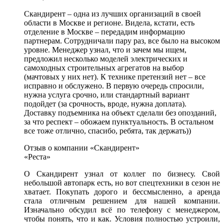
Скандирент – одна из лучших организаций в своей
области в Москве и регионе. Видела, кстати, есть
отделение в Москве – передадим информацию
партнерам. Сотрудничали пару раз, все было на высоком
уровне. Менеджер узнал, что и зачем мы ищем,
предложил несколько моделей электрических и
самоходных строительных агрегатов на выбор
(мачтовых у них нет). К технике претензий нет – все
исправно и обслужено. В первую очередь спросили,
нужна услуга срочно, или стандартный вариант
подойдет (за срочность, вроде, нужна доплата).
Доставку подъемника на объект сделали без опозданий,
за что респект – обожаем пунктуальность. В остальном
все тоже отлично, спасибо, ребята, так держать))
Отзыв о компании «Скандирент»
«Реста»
О Скандирент узнал от коллег по бизнесу. Свой
небольшой автопарк есть, но вот спецтехники в сезон не
хватает. Покупать дорого и бессмысленно, а аренда
стала отличным решением для нашей компании.
Изначально обсудил всё по телефону с менеджером,
чтобы понять, что и как. Условия полностью устроили,