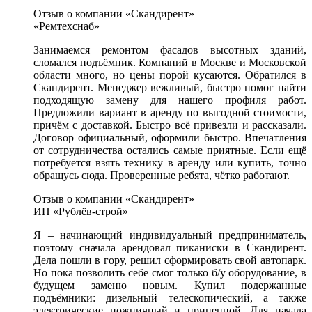
Отзыв о компании «Скандирент»
«Ремтехснаб»
Занимаемся ремонтом фасадов высотных зданий,
сломался подъёмник. Компаний в Москве и Московской
области много, но цены порой кусаются. Обратился в
Скандирент. Менеджер вежливый, быстро помог найти
подходящую замену для нашего профиля работ.
Предложили вариант в аренду по выгодной стоимости,
причём с доставкой. Быстро всё привезли и рассказали.
Договор официальный, оформили быстро. Впечатления
от сотрудничества остались самые приятные. Если ещё
потребуется взять технику в аренду или купить, точно
обращусь сюда. Проверенные ребята, чётко работают.
Отзыв о компании «Скандирент»
ИП «Рублёв-строй»
Я – начинающий индивидуальный предприниматель,
поэтому сначала арендовал пиканиски в Скандирент.
Дела пошли в гору, решил сформировать свой автопарк.
Но пока позволить себе смог только б/у оборудование, в
будущем заменю новым. Купил подержанные
подъёмники: дизельный телескопический, а также
электрические ножничный и прицепной. Для начала