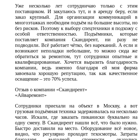
Уже несколько лет сотрудничаю только с этим
поставщиком. И закупаюсь тут, и в аренду беру, если
заказ крупный. Для организации коммуникаций в
многоэтажках необходим подъём на большие высоты, но
без рисков. Поэтому к выбору спецтехники я подхожу с
особой ответственностью. Подъёмники, которые
поставляет компания Скандирент, ни разу не
подводили. Всё работает чётко, без нареканий. А если и
возникают неполадки небольшие, то можно сюда же
обратиться за ремонтом, тут сотрудники опытные и
квалифицированные. Хочется выразить благодарность
компании, ведь именно благодаря ей моя фирма
завоевала хорошую репутацию, так как качественное
оснащение – это 70% успеха.
Отзыв о компании «Скандирент»
«Айваремонт»
Сотрудники приехали на объект в Москву, а вот
грузовая подъёмная техника задерживалась на несколько
часов. Искали, где заказать пиканиски буквально на
одну смену. В Скандирент нашли всё, что было нужно.
Быстро доставили на место. Оборудование всё новое,
видно, что регулярно проходит техосмотры. Затраты
благодаря выгодной стоимости оказались