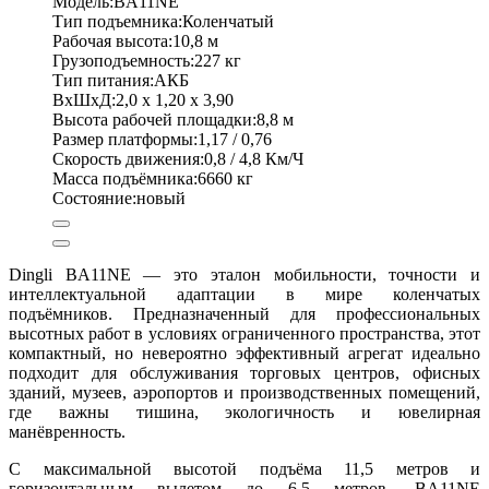
Модель:
BA11NE
Тип подъемника:
Коленчатый
Рабочая высота:
10,8 м
Грузоподъемность:
227 кг
Тип питания:
АКБ
ВхШхД:
2,0 x 1,20 x 3,90
Высота рабочей площадки:
8,8 м
Размер платформы:
1,17 / 0,76
Скорость движения:
0,8 / 4,8 Км/Ч
Масса подъёмника:
6660 кг
Состояние:
новый
Dingli BA11NE — это эталон мобильности, точности и
интеллектуальной адаптации в мире коленчатых
подъёмников. Предназначенный для профессиональных
высотных работ в условиях ограниченного пространства, этот
компактный, но невероятно эффективный агрегат идеально
подходит для обслуживания торговых центров, офисных
зданий, музеев, аэропортов и производственных помещений,
где важны тишина, экологичность и ювелирная
манёвренность.
С максимальной высотой подъёма 11,5 метров и
горизонтальным вылетом до 6,5 метров, BA11NE