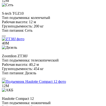
12М
S-tech
TGZ10
Тип подъемника:
коленчатый
Рабочая высота:
12 м
Грузоподъемность:
200 кг
Тип питания:
Сеть
40М
Zoomlion
ZT38J
Тип подъемника:
телескопический
Рабочая высота:
40,2 м
Грузоподъемность:
454 кг
Тип питания:
Дизель
12М
Haulotte
Compact 12
Тип подъемника:
ножничный