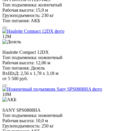
Тип подъемника:
коленчатый
Рабочая высота:
15,9 м
Грузоподъемность:
230 кг
Тип питания:
АКБ
12М
Haulotte
Compact 12DX
Тип подъемника:
ножничный
Рабочая высота:
12,06 м
Тип питания:
Дизель
ВхШхД:
2,56 х 1,78 х 3,18 м
от 5 500 руб.
10М
SANY
SPS0808HA
Тип подъемника:
ножничный
Рабочая высота:
10,0 м
Грузоподъемность:
250 кг