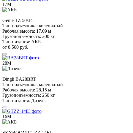
17М
Genie
TZ 50/34
Тип подъемника:
коленчатый
Рабочая высота:
17,09 м
Грузоподъемность:
200 кг
Тип питания:
АКБ
от 8 500 руб.
28М
Dingli
BA28BRT
Тип подъемника:
коленчатый
Рабочая высота:
28,15 м
Грузоподъемность:
250 кг
Тип питания:
Дизель
16М
SKYBOOM
GTZZ-14EJ