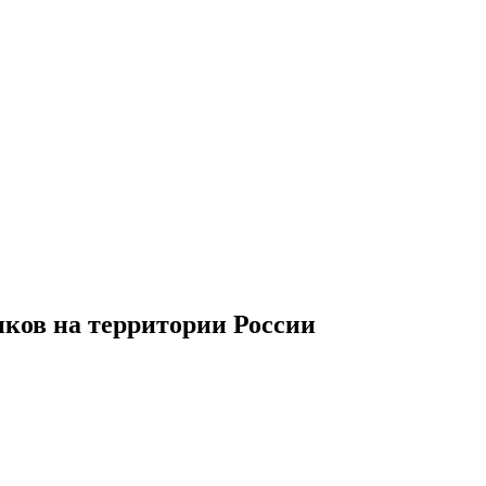
иков
на территории
Р
оссии