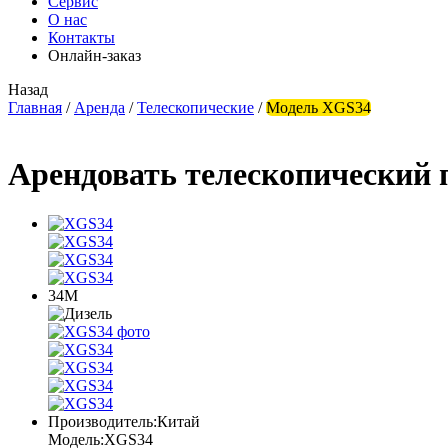
Сервис
О нас
Контакты
Онлайн-заказ
Назад
Главная
/
Аренда
/
Телескопические
/
Модель XGS34
Арендовать телескопический
34М
Производитель:
Китай
Модель:
XGS34