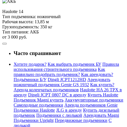
Haulotte
14
Тип подъемника:
ножничный
Рабочая высота:
13,85 м
Грузоподъемность:
350 кг
Тип питания:
АКБ
от 3 000 руб.
Часто спрашивают
Хотите подарок?
Как выбрать подъемник БУ
Правила
использования строительного подъемника
Как
правильно подобрать подъемник?
Как арендовать?
Подъёмники Б/У
Dingli JCPT1212HD
Арендовать
ножничный подъемник Genie GS 1932
Как купить?
Аренда коленчатых подъемников
Haulotte HA 26 TPX в
аренду
Dingli JCPT 0807 DC в аренду
Купить Haulotte
Подъемник Magni купить
Аккумуляторные подъемники
Самоходные подъемники
Аренда подъемников Genie
Подъемники Haulotte
JLG в аренду
Купить дизельный
подъемник
Подъемники с люлькой
Арендовать Magni
Подъемники Upright
Передвижные подъемники
С
люлькой