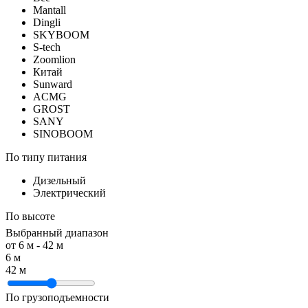
Mantall
Dingli
SKYBOOM
S-tech
Zoomlion
Китай
Sunward
ACMG
GROST
SANY
SINOBOOM
По типу питания
Дизельный
Электрический
По высоте
Выбранный диапазон
от
6
м -
42
м
6 м
42 м
По грузоподъемности