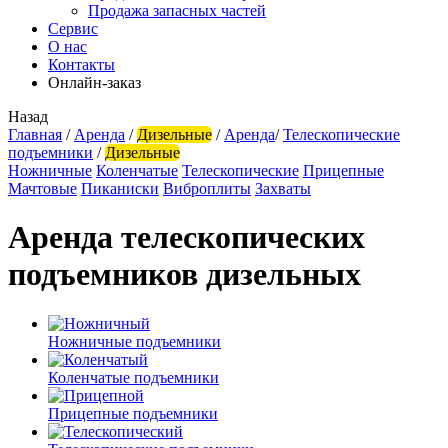
Продажа запасных частей
Сервис
О нас
Контакты
Онлайн-заказ
Назад
Главная
/
Аренда
/
Дизельные
/
Аренда
/
Телескопические
подъемники
/
Дизельные
Ножничные
Коленчатые
Телескопические
Прицепные
Мачтовые
Пиканиски
Виброплиты
Захваты
Аренда телескопических
подъемников дизельных
Ножничные подъемники
Коленчатые подъемники
Прицепные подъемники