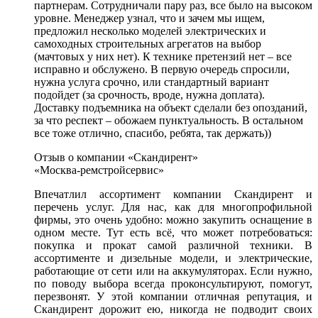
партнерам. Сотрудничали пару раз, все было на высоком
уровне. Менеджер узнал, что и зачем мы ищем,
предложил несколько моделей электрических и
самоходных строительных агрегатов на выбор
(мачтовых у них нет). К технике претензий нет – все
исправно и обслужено. В первую очередь спросили,
нужна услуга срочно, или стандартный вариант
подойдет (за срочность, вроде, нужна доплата).
Доставку подъемника на объект сделали без опозданий,
за что респект – обожаем пунктуальность. В остальном
все тоже отлично, спасибо, ребята, так держать))
Отзыв о компании «Скандирент»
«Москва-ремстройсервис»
Впечатлил ассортимент компании Скандирент и
перечень услуг. Для нас, как для многопрофильной
фирмы, это очень удобно: можно закупить оснащение в
одном месте. Тут есть всё, что может потребоваться:
покупка и прокат самой различной техники. В
ассортименте и дизельные модели, и электрические,
работающие от сети или на аккумуляторах. Если нужно,
по поводу выбора всегда проконсультируют, помогут,
перезвонят. У этой компании отличная репутация, и
Скандирент дорожит ею, никогда не подводит своих