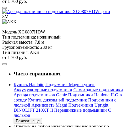
от 1 700 руб.
8М
Модель
XG0807HDW
Тип подъемника:
ножничный
Рабочая высота:
7,8 м
Грузоподъемность:
230 кг
Тип питания:
АКБ
от 1 700 руб.
Часто спрашивают
Купить Haulotte
Подъемник Magni купить
Аккумуляторные подъемники
Самоходные подъемники
Аренда подъемников Genie
Подъемники Haulotte
JLG в
аренду
Купить дизельный подъемник
Подъемники с
люлькой
Арендовать Magni
Подъемники Upright
DINOLIFT 210XT II
Передвижные подъемники
С
люлькой
Показать еще
Ответим на любой интересующий вас вопрос по