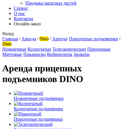
Продажа запасных частей
Сервис
О нас
Контакты
Онлайн-заказ
Назад
Главная
/
Аренда
/
Dino
/
Аренда
/
Прицепные подъемники
/
Dino
Ножничные
Коленчатые
Телескопические
Прицепные
Мачтовые
Пиканиски
Виброплиты
Захваты
Аренда прицепных
подъемников DINO
Ножничные подъемники
Коленчатые подъемники
Прицепные подъемники