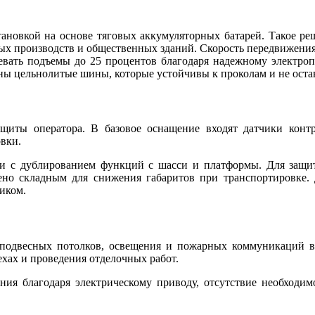
тановкой на основе тяговых аккумуляторных батарей. Такое ре
ых производств и общественных зданий. Скорость передвижения
левать подъемы до 25 процентов благодаря надежному электроп
ны цельнолитые шины, которые устойчивы к проколам и не ост
щиты оператора. В базовое оснащение входят датчики контр
овки.
и с дублированием функций с шасси и платформы. Для защит
но складным для снижения габаритов при транспортировке.
иком.
 подвесных потолков, освещения и пожарных коммуникаций в
ехах и проведения отделочных работ.
ния благодаря электрическому приводу, отсутствие необходим