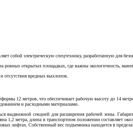
т собой электрическую спецтехнику, разработанную для безопа
а ровных открытых площадках, где важны экологичность, манев
 и отсутствия вредных выхлопов.
тформы 12 метров, что обеспечивает рабочую высоту до 14 метро
удованием и расходными материалами.
ться выдвижной секцией для расширения рабочей зоны. Габар
на 1,2 метра, длина в транспортном положении составляет окол
узовых лифтах. Собственный вес подъемника находится в предел