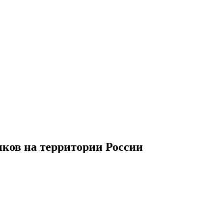
иков
на территории
Р
оссии