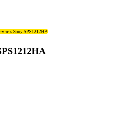
емник Sany SPS1212HA
SPS1212HA