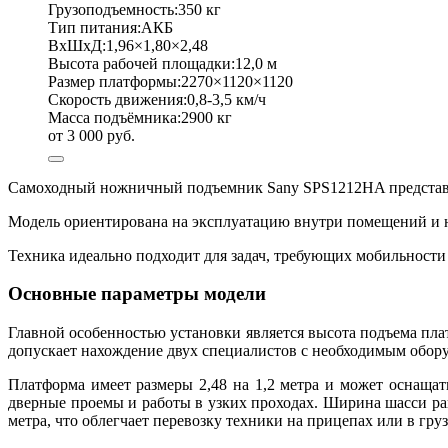
Грузоподъемность:
350 кг
Тип питания:
АКБ
ВхШхД:
1,96×1,80×2,48
Высота рабочей площадки:
12,0 м
Размер платформы:
2270×1120×1120
Скорость движения:
0,8-3,5 км/ч
Масса подъёмника:
2900 кг
от 3 000 руб.
Самоходный ножничный подъемник Sany SPS1212HA представляе
Модель ориентирована на эксплуатацию внутри помещений и н
Техника идеально подходит для задач, требующих мобильности
Основные параметры модели
Главной особенностью установки является высота подъема пла
допускает нахождение двух специалистов с необходимым обор
Платформа имеет размеры 2,48 на 1,2 метра и может оснаща
дверные проемы и работы в узких проходах. Ширина шасси рав
метра, что облегчает перевозку техники на прицепах или в гр