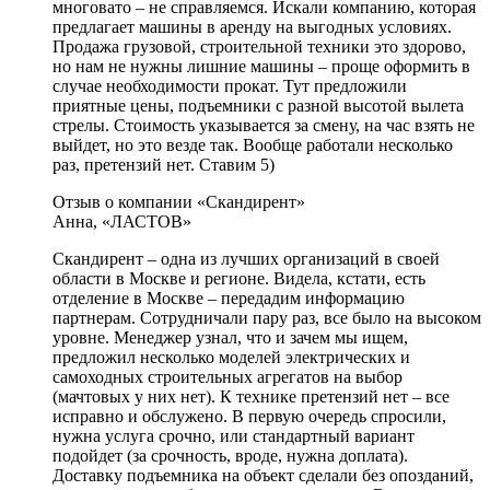
многовато – не справляемся. Искали компанию, которая
предлагает машины в аренду на выгодных условиях.
Продажа грузовой, строительной техники это здорово,
но нам не нужны лишние машины – проще оформить в
случае необходимости прокат. Тут предложили
приятные цены, подъемники с разной высотой вылета
стрелы. Стоимость указывается за смену, на час взять не
выйдет, но это везде так. Вообще работали несколько
раз, претензий нет. Ставим 5)
Отзыв о компании «Скандирент»
Анна, «ЛАСТОВ»
Скандирент – одна из лучших организаций в своей
области в Москве и регионе. Видела, кстати, есть
отделение в Москве – передадим информацию
партнерам. Сотрудничали пару раз, все было на высоком
уровне. Менеджер узнал, что и зачем мы ищем,
предложил несколько моделей электрических и
самоходных строительных агрегатов на выбор
(мачтовых у них нет). К технике претензий нет – все
исправно и обслужено. В первую очередь спросили,
нужна услуга срочно, или стандартный вариант
подойдет (за срочность, вроде, нужна доплата).
Доставку подъемника на объект сделали без опозданий,