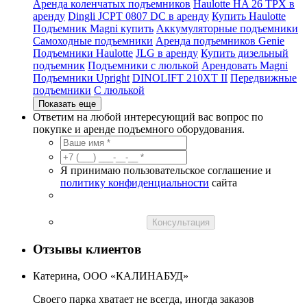
Аренда коленчатых подъемников
Haulotte HA 26 TPX в
аренду
Dingli JCPT 0807 DC в аренду
Купить Haulotte
Подъемник Magni купить
Аккумуляторные подъемники
Самоходные подъемники
Аренда подъемников Genie
Подъемники Haulotte
JLG в аренду
Купить дизельный
подъемник
Подъемники с люлькой
Арендовать Magni
Подъемники Upright
DINOLIFT 210XT II
Передвижные
подъемники
С люлькой
Показать еще
Ответим на любой интересующий вас вопрос по
покупке и аренде подъемного оборудования.
Я принимаю пользовательское соглашение и
политику конфиденциальности
сайта
Консультация
Отзывы клиентов
Катерина, ООО «КАЛИНАБУД»
Своего парка хватает не всегда, иногда заказов