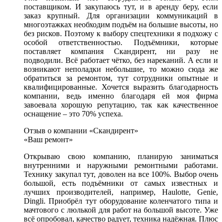
поставщиком. И закупаюсь тут, и в аренду беру, если
заказ крупный. Для организации коммуникаций в
многоэтажках необходим подъём на большие высоты, но
без рисков. Поэтому к выбору спецтехники я подхожу с
особой ответственностью. Подъёмники, которые
поставляет компания Скандирент, ни разу не
подводили. Всё работает чётко, без нареканий. А если и
возникают неполадки небольшие, то можно сюда же
обратиться за ремонтом, тут сотрудники опытные и
квалифицированные. Хочется выразить благодарность
компании, ведь именно благодаря ей моя фирма
завоевала хорошую репутацию, так как качественное
оснащение – это 70% успеха.
Отзыв о компании «Скандирент»
«Ваш ремонт»
Открываю свою компанию, планирую заниматься
внутренними и наружными ремонтными работами.
Технику закупал тут, доволен на все 100%. Выбор очень
большой, есть подъёмники от самых известных и
лучших производителей, например, Haulotte, Genie,
Dingli. Приобрёл тут оборудование коленчатого типа и
мачтового с люлькой для работ на большой высоте. Уже
всё опробовал, качество радует, техника надёжная. Плюс