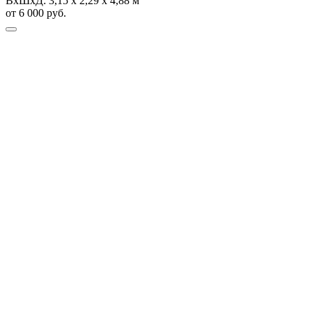
ВхШхД:
3,15 х 2,29 х 4,88 м
от 6 000 руб.