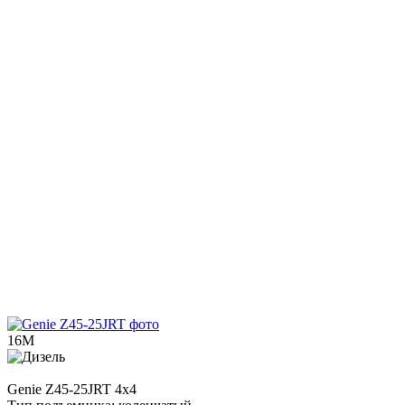
16М
Genie
Z45-25JRT 4х4