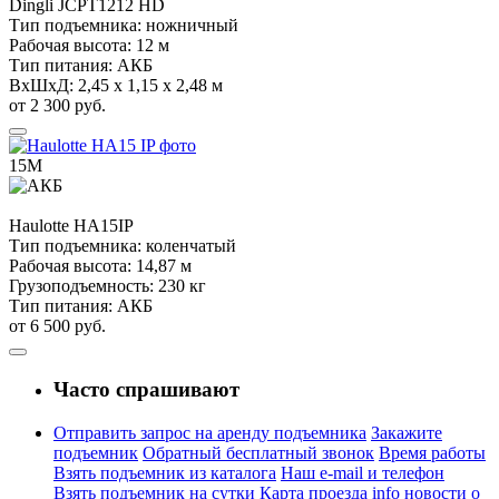
Dingli
JCPT1212 HD
Тип подъемника:
ножничный
Рабочая высота:
12 м
Тип питания:
АКБ
ВхШхД:
2,45 х 1,15 х 2,48 м
от 2 300 руб.
15М
Haulotte
HA15IP
Тип подъемника:
коленчатый
Рабочая высота:
14,87 м
Грузоподъемность:
230 кг
Тип питания:
АКБ
от 6 500 руб.
Часто спрашивают
Отправить запрос на аренду подъемника
Закажите
подъемник
Обратный бесплатный звонок
Время работы
Взять подъемник из каталога
Наш e-mail и телефон
Взять подъемник на сутки
Карта проезда
info новости о